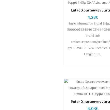
Entac Χριστουγεννιάτ
Εσωτερικά Ξύλινα Δέντρ
4,28€
LED Θερμό 1,65μ (2xAA
Basic Information Brand Enta
περιλαμβ.)
5999097984940 CTN 94054
Brand link
entaceurope.com/product/
q=ECL-WCT-10WW Technical D
Length 1.65..
Entac Χριστουγεννιάτ
Εσωτερικά Χρωματιστ
6,03€