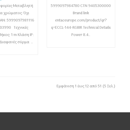
0 LED Θερμό 1m
οφορίες Μεταβλητή
ν περιλαμβ.)
5999097984780 CTN 9405300000
α χρώματος: Όχι
Brand link
EAN: 5999097981116
entaceurope.com/product/qr?
03990 Τεχνικές
q=ECCL-144-RGBIR Technical Details
ήκος: 1 m Κλάση IP:
Power 8.4..
: Διαφανές σύρμα ..
Εμφάνιση 1 έως 12 από 51 (5 Σελ.)