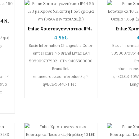
44 Net
W
Entac Χριστουγεννιάτικα IP44
Entac Χρι
96 LED με Χρονοδιακόπτη
Εσωτερικά 1
4,96€
βλητή
Πολύχρωμα 7m (3xAA Δεν
Αστέρια Θε
:
Basic Information Changeable Color
περιλαμβ.)
Basic Informat
Δεν π
Temperature No Brand Entac EAN
599909798514
5999097979021 CTN 9405300000
Br
Brand link
entaceurope
η IP:
entaceurope.com/product/qr?
q=ECLCS-10WW
σινο
q=ECL-96MC-T Tec..
Lengt
α