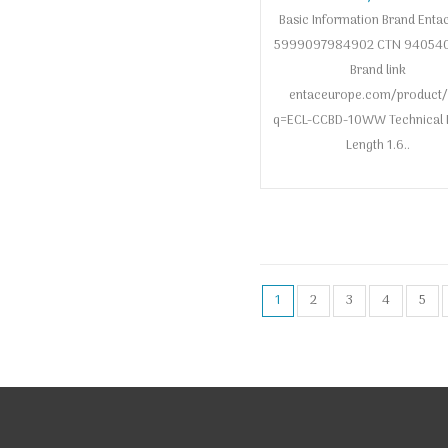
Μπάλες 55mm 10 LED Θ
Basic Information Brand Enta
1,65μ
5999097984902 CTN 94054
Brand link
entaceurope.com/product/
q=ECL-CCBD-10WW Technical D
Length 1.6..
1
2
3
4
5