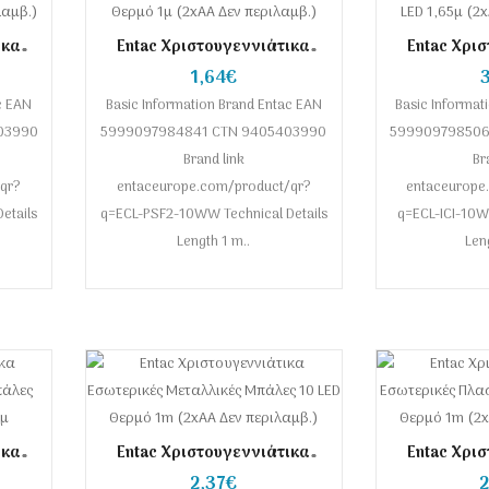
ικα
Entac Χριστουγεννιάτικα
Entac Χρι
α 10
Εσωτερικά Πλαστικές Νιφάδες
Εσωτερικά 
1,64€
 Δεν
10 LED Θερμό 1μ (2xAA Δεν
11εκ 10 LED
c EAN
Basic Information Brand Entac EAN
περιλαμβ.)
Basic Informat
περ
03990
5999097984841 CTN 9405403990
599909798506
Brand link
Br
qr?
entaceurope.com/product/qr?
entaceurope
etails
q=ECL-PSF2-10WW Technical Details
q=ECL-ICI-10W
Length 1 m..
Leng
ικα
Entac Χριστουγεννιάτικα
Entac Χρι
ές
Εσωτερικές Μεταλλικές
Εσωτερικ
2,37€