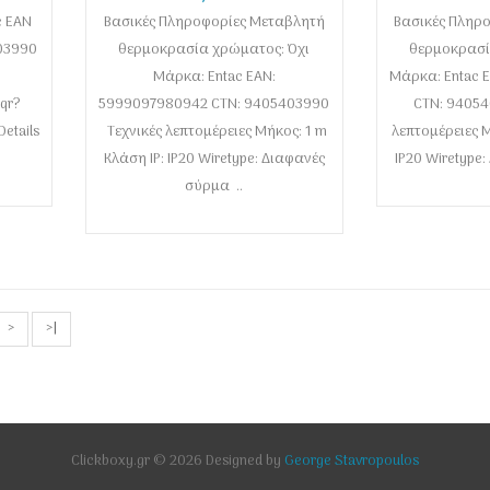
ερμό
Μπάλες 10 LED Θερμό 1m
Νιφάδες 1
c EAN
Βασικές Πληροφορίες Μεταβλητή
(2xAA Δεν περιλαμβ.)
Βασικές Πληρ
(2xAA Δε
03990
θερμοκρασία χρώματος: Όχι
θερμοκρασί
Μάρκα: Entac EAN:
Μάρκα: Entac 
qr?
5999097980942 CTN: 9405403990
CTN: 94054
etails
Τεχνικές λεπτομέρειες Μήκος: 1 m
λεπτομέρειες Μ
Κλάση IP: IP20 Wiretype: Διαφανές
IP20 Wiretype
σύρμα ..
>
>|
Clickboxy.gr © 2026 Designed by
George Stavropoulos