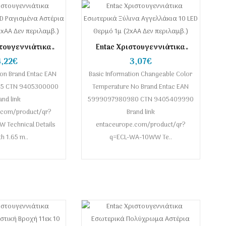
στουγεννιάτικα
Entac Χριστουγεννιάτικα
0 LED Ραγισμένα
Εσωτερικά Ξύλινα
4,22€
3,07€
ρμό 1,65μ (2xAA
Αγγελλάκια 10 LED Θερμό 1μ
ion Brand Entac EAN
εριλαμβ.)
Basic Information Changeable Color
(2xAA Δεν περιλαμβ.)
5 CTN 9405300000
Temperature No Brand Entac EAN
and link
5999097980980 CTN 9405409990
.com/product/qr?
Brand link
 Technical Details
entaceurope.com/product/qr?
h 1.65 m..
q=ECL-WA-10WW Te..