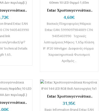
στουγεννιάτικα
Entac Χριστουγεννιάτικα
Πλαστική Βροχή
Εσωτερικά Πολύχρωμα
3,72€
4,60€
 1,65μ (2xAA Δεν
Αστέρια 60mm 10 LED Θερμό
ion Brand Entac EAN
ιλαμβ.)
Βασικές Πληροφορίες Μάρκα:
1,65m
0 CTN 9405403990
Entac EAN: 5999097984889 CTN:
and link
9405403990 Τεχνικές
.com/product/qr?
λεπτομέρειες Μήκος: 1,65μ Κλάση
W Technical Details
IP: IP20 Wiretype: Διαφανές σύρμα
th 1.65..
Χαρακτηριστικά Φωτισμού
Αριθμός ..
Entac Χριστουγεννιάτικα
Κουρτίνα IP44 144 LED RGB
στουγεννιάτικα
31,95€
8x8 Λειτουργίες 1x1
ές Πλαστικές
2,00€
Basic Information Brand Entac EAN