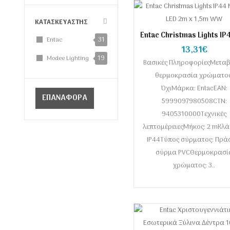
ΚΑΤΑΣΚΕΥΑΣΤΗΣ
Entac Christmas Lights IP
31
Entac
160 LED 2m x 1,5m W
13,31€
19
Modee Lighting
Βασικές ΠληροφορίεςΜετα
θερμοκρασία χρώματος
ΌχιΜάρκα: EntacEAN:
ΕΠΑΝΑΦΟΡΑ
5999097980508CTN:
9405310000Τεχνικές
λεπτομέρειεςΜήκος: 2 mΚλάσ
IP44Τύπος σύρματος: Πρά
σύρμα PVCΘερμοκρασί
χρώματος: 3..