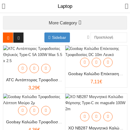
Laptop
More Category
Sidebar
Αξεσουάρ Κινητής
Επίγεια & Δορυφορικά
Φωτισμός
Goobay Καλώδιο Επέκτασης Τροφοδοσίας DC 10m Λευκό
Ηλεκτρολογικό Υλικό
ATC Αντάπτορας Τροφοδοσίας Θηλυκός Type-C 5A 100W Max 5.5 X 2.5
7,11€
3,29€
Καλώδια & Αντάπτορες
Μπαταρίες & Φακοί
Οικιακός Εξοπλισμός
Goobay Καλώδιο Τροφοδοσίας Λάπτοπ Μαύρο 2μ
Υπολογιστές & Δικτυακά
XO NB287 Μαγνητικό Καλώδιο Φόρτισης Type-C Σε Magsafe 100W 2m
4,36€