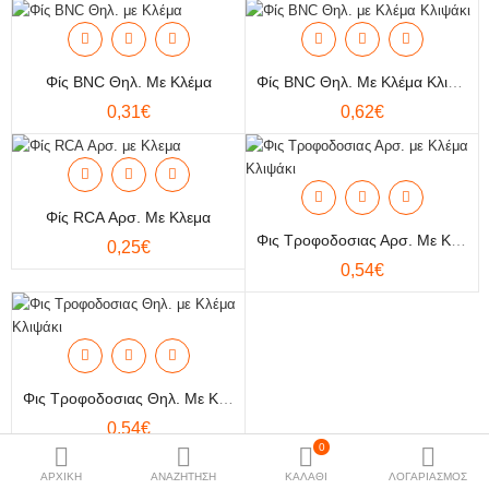
Ήχος
More Categories
Φίς BNC Θηλ. Με Κλέμα
Φίς BNC Θηλ. Με Κλέμα Κλιψάκι
0,31€
0,62€
Compare
Λίστα
Αγαπημένων (0)
Φίς RCA Αρσ. Με Κλεμα
Currency
Φις Τροφοδοσιας Αρσ. Με Κλέμα Κλιψάκι
0,25€
0,54€
Φις Τροφοδοσιας Θηλ. Με Κλέμα Κλιψάκι
0,54€
0
Εμφάνιση 1 έως 9 από 9 (1 Σελ.)
ΑΡΧΙΚΗ
ΑΝΑΖΗΤΗΣΗ
ΚΑΛΑΘΙ
ΛΟΓΑΡΙΑΣΜΟΣ