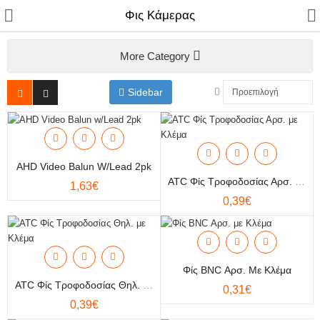
Φις Κάμερας
More Category
Sidebar
Αξεσουάρ Κινητής
Επίγεια & Δορυφορικά
Φωτισμός
AHD Video Balun W/Lead 2pk
ATC Φίς Τροφοδοσίας Αρσ. Με Κλέμα
1,63€
Ηλεκτρολογικό Υλικό
0,39€
Καλώδια & Αντάπτορες
Μπαταρίες & Φακοί
Φίς BNC Αρσ. Με Κλέμα
Οικιακός Εξοπλισμός
ATC Φίς Τροφοδοσίας Θηλ. Με Κλέμα
0,31€
0,39€
Υπολογιστές & Δικτυακά